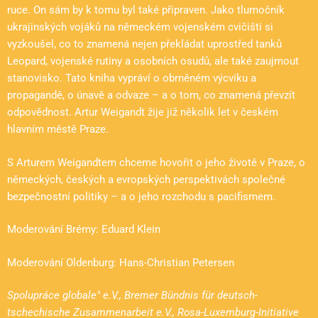
ruce. On sám by k tomu byl také připraven. Jako tlumočník
ukrajinských vojáků na německém vojenském cvičišti si
vyzkoušel, co to znamená nejen překládat uprostřed tanků
Leopard, vojenské rutiny a osobních osudů, ale také zaujmout
stanovisko. Tato kniha vypráví o obrněném výcviku a
propagandě, o únavě a odvaze – a o tom, co znamená převzít
odpovědnost. Artur Weigandt žije již několik let v českém
hlavním městě Praze.
S Arturem Weigandtem chceme hovořit o jeho životě v Praze, o
německých, českých a evropských perspektivách společné
bezpečnostní politiky – a o jeho rozchodu s pacifismem.
Moderování Brémy: Eduard Klein
Moderování Oldenburg: Hans-Christian Petersen
Spolupráce globale° e.V., Bremer Bündnis für deutsch-
tschechische Zusammenarbeit e.V., Rosa-Luxemburg-Initiative