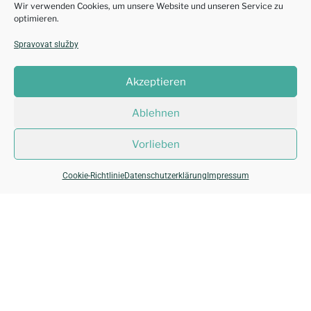
Wir verwenden Cookies, um unsere Website und unseren Service zu
optimieren.
Bremer Bündnis für deutsch-tschechische
Zusammenarbeit e.V.
Spravovat služby
Akzeptieren
Kontakt
Am Schwarzen Meer 119
28205 Bremen
Ablehnen
E-Mail: office@bremer-buendnis.de
Vorlieben
Suche
Cookie-Richtlinie
Datenschutzerklärung
Impressum
Rechtliches
© Bremer Bündnis e.V. | 2024-2026 | Alle Rechte vorbehalten.