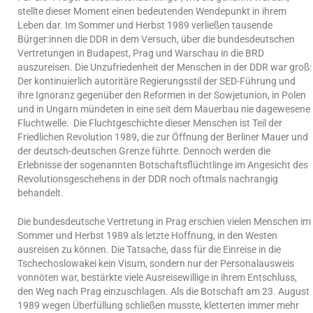
stellte dieser Moment einen bedeutenden Wendepunkt in ihrem
Leben dar. Im Sommer und Herbst 1989 verließen tausende
Bürger:innen die DDR in dem Versuch, über die bundesdeutschen
Vertretungen in Budapest, Prag und Warschau in die BRD
auszureisen. Die Unzufriedenheit der Menschen in der DDR war groß:
Der kontinuierlich autoritäre Regierungsstil der SED-Führung und
ihre Ignoranz gegenüber den Reformen in der Sowjetunion, in Polen
und in Ungarn mündeten in eine seit dem Mauerbau nie dagewesene
Fluchtwelle. Die Fluchtgeschichte dieser Menschen ist Teil der
Friedlichen Revolution 1989, die zur Öffnung der Berliner Mauer und
der deutsch-deutschen Grenze führte. Dennoch werden die
Erlebnisse der sogenannten Botschaftsflüchtlinge im Angesicht des
Revolutionsgeschehens in der DDR noch oftmals nachrangig
behandelt.
Die bundesdeutsche Vertretung in Prag erschien vielen Menschen im
Sommer und Herbst 1989 als letzte Hoffnung, in den Westen
ausreisen zu können. Die Tatsache, dass für die Einreise in die
Tschechoslowakei kein Visum, sondern nur der Personalausweis
vonnöten war, bestärkte viele Ausreisewillige in ihrem Entschluss,
den Weg nach Prag einzuschlagen. Als die Botschaft am 23. August
1989 wegen Überfüllung schließen musste, kletterten immer mehr