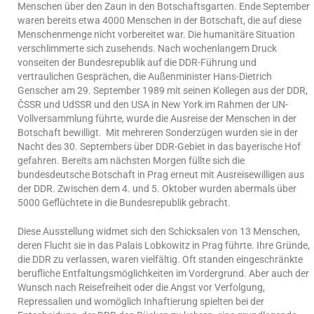
Menschen über den Zaun in den Botschaftsgarten. Ende September
waren bereits etwa 4000 Menschen in der Botschaft, die auf diese
Menschenmenge nicht vorbereitet war. Die humanitäre Situation
verschlimmerte sich zusehends. Nach wochenlangem Druck
vonseiten der Bundesrepublik auf die DDR-Führung und
vertraulichen Gesprächen, die Außenminister Hans-Dietrich
Genscher am 29. September 1989 mit seinen Kollegen aus der DDR,
ČSSR und UdSSR und den USA in New York im Rahmen der UN-
Vollversammlung führte, wurde die Ausreise der Menschen in der
Botschaft bewilligt. Mit mehreren Sonderzügen wurden sie in der
Nacht des 30. Septembers über DDR-Gebiet in das bayerische Hof
gefahren. Bereits am nächsten Morgen füllte sich die
bundesdeutsche Botschaft in Prag erneut mit Ausreisewilligen aus
der DDR. Zwischen dem 4. und 5. Oktober wurden abermals über
5000 Geflüchtete in die Bundesrepublik gebracht.
Diese Ausstellung widmet sich den Schicksalen von 13 Menschen,
deren Flucht sie in das Palais Lobkowitz in Prag führte. Ihre Gründe,
die DDR zu verlassen, waren vielfältig. Oft standen eingeschränkte
berufliche Entfaltungsmöglichkeiten im Vordergrund. Aber auch der
Wunsch nach Reisefreiheit oder die Angst vor Verfolgung,
Repressalien und womöglich Inhaftierung spielten bei der