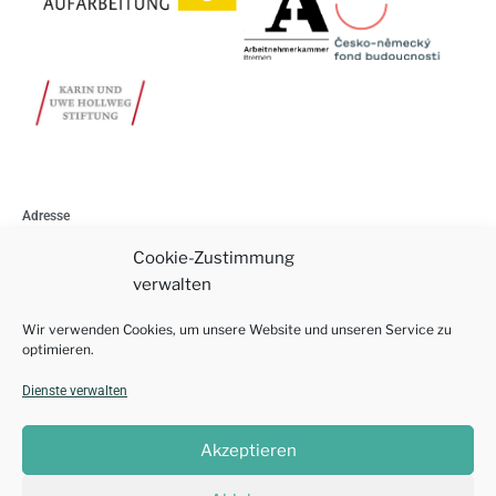
Adresse
Am Schwarzen Meer 119
Cookie-Zustimmung
28205 Bremen
verwalten
Wir verwenden Cookies, um unsere Website und unseren Service zu
Impressum
optimieren.
Datenschutzerklärung
Dienste verwalten
Akzeptieren