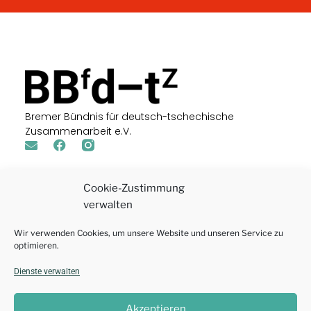
Bremer Bündnis für deutsch-tschechische
Zusammenarbeit e.V.
Kontakt
Am Schwarzen Meer 119
Cookie-Zustimmung
28205 Bremen
verwalten
E-Mail: office@bremer-buendnis.de
Wir verwenden Cookies, um unsere Website und unseren Service zu
Suche
optimieren.
Dienste verwalten
Akzeptieren