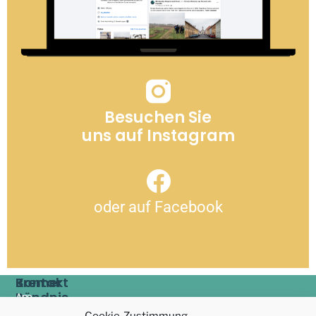
Besuchen Sie
uns auf Instagram
oder auf Facebook
Bremer
Kontakt
Bündnis
Am
Start
Schwarzen