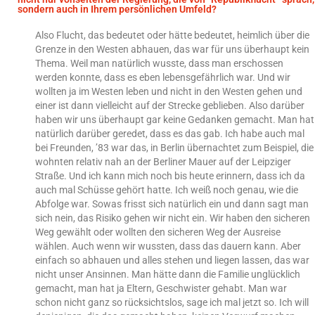
sondern auch in Ihrem persönlichen Umfeld?
Also Flucht, das bedeutet oder hätte bedeutet, heimlich über die
Grenze in den Westen abhauen, das war für uns überhaupt kein
Thema. Weil man natürlich wusste, dass man erschossen
werden konnte, dass es eben lebensgefährlich war. Und wir
wollten ja im Westen leben und nicht in den Westen gehen und
einer ist dann vielleicht auf der Strecke geblieben. Also darüber
haben wir uns überhaupt gar keine Gedanken gemacht. Man hat
natürlich darüber geredet, dass es das gab. Ich habe auch mal
bei Freunden, ’83 war das, in Berlin übernachtet zum Beispiel, die
wohnten relativ nah an der Berliner Mauer auf der Leipziger
Straße. Und ich kann mich noch bis heute erinnern, dass ich da
auch mal Schüsse gehört hatte. Ich weiß noch genau, wie die
Abfolge war. Sowas frisst sich natürlich ein und dann sagt man
sich nein, das Risiko gehen wir nicht ein. Wir haben den sicheren
Weg gewählt oder wollten den sicheren Weg der Ausreise
wählen. Auch wenn wir wussten, dass das dauern kann. Aber
einfach so abhauen und alles stehen und liegen lassen, das war
nicht unser Ansinnen. Man hätte dann die Familie unglücklich
gemacht, man hat ja Eltern, Geschwister gehabt. Man war
schon nicht ganz so rücksichtslos, sage ich mal jetzt so. Ich will