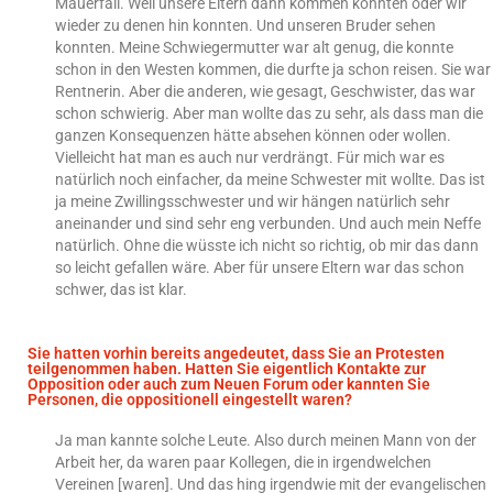
Mauerfall. Weil unsere Eltern dann kommen konnten oder wir
wieder zu denen hin konnten. Und unseren Bruder sehen
konnten. Meine Schwiegermutter war alt genug, die konnte
schon in den Westen kommen, die durfte ja schon reisen. Sie war
Rentnerin. Aber die anderen, wie gesagt, Geschwister, das war
schon schwierig. Aber man wollte das zu sehr, als dass man die
ganzen Konsequenzen hätte absehen können oder wollen.
Vielleicht hat man es auch nur verdrängt. Für mich war es
natürlich noch einfacher, da meine Schwester mit wollte. Das ist
ja meine Zwillingsschwester und wir hängen natürlich sehr
aneinander und sind sehr eng verbunden. Und auch mein Neffe
natürlich. Ohne die wüsste ich nicht so richtig, ob mir das dann
so leicht gefallen wäre. Aber für unsere Eltern war das schon
schwer, das ist klar.
Sie hatten vorhin bereits angedeutet, dass Sie an Protesten
teilgenommen haben. Hatten Sie eigentlich Kontakte zur
Opposition oder auch zum Neuen Forum oder kannten Sie
Personen, die oppositionell eingestellt waren?
Ja man kannte solche Leute. Also durch meinen Mann von der
Arbeit her, da waren paar Kollegen, die in irgendwelchen
Vereinen [waren]. Und das hing irgendwie mit der evangelischen