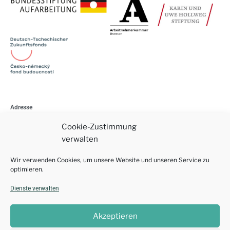
Adresse
Am Schwarzen Meer 119
Cookie-Zustimmung
28205 Bremen
verwalten
Wir verwenden Cookies, um unsere Website und unseren Service zu
Impressum
optimieren.
Datenschutzerklärung
Dienste verwalten
Akzeptieren