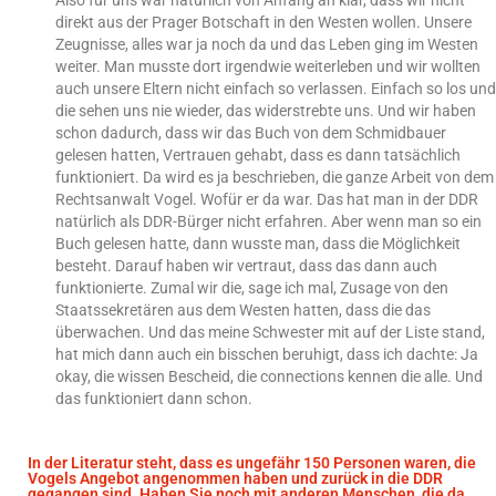
Also für uns war natürlich von Anfang an klar, dass wir nicht
direkt aus der Prager Botschaft in den Westen wollen. Unsere
Zeugnisse, alles war ja noch da und das Leben ging im Westen
weiter. Man musste dort irgendwie weiterleben und wir wollten
auch unsere Eltern nicht einfach so verlassen. Einfach so los und
die sehen uns nie wieder, das widerstrebte uns. Und wir haben
schon dadurch, dass wir das Buch von dem Schmidbauer
gelesen hatten, Vertrauen gehabt, dass es dann tatsächlich
funktioniert. Da wird es ja beschrieben, die ganze Arbeit von dem
Rechtsanwalt Vogel. Wofür er da war. Das hat man in der DDR
natürlich als DDR-Bürger nicht erfahren. Aber wenn man so ein
Buch gelesen hatte, dann wusste man, dass die Möglichkeit
besteht. Darauf haben wir vertraut, dass das dann auch
funktionierte. Zumal wir die, sage ich mal, Zusage von den
Staatssekretären aus dem Westen hatten, dass die das
überwachen. Und das meine Schwester mit auf der Liste stand,
hat mich dann auch ein bisschen beruhigt, dass ich dachte: Ja
okay, die wissen Bescheid, die connections kennen die alle. Und
das funktioniert dann schon.
In der Literatur steht, dass es ungefähr 150 Personen waren, die
Vogels Angebot angenommen haben und zurück in die DDR
gegangen sind. Haben Sie noch mit anderen Menschen, die da