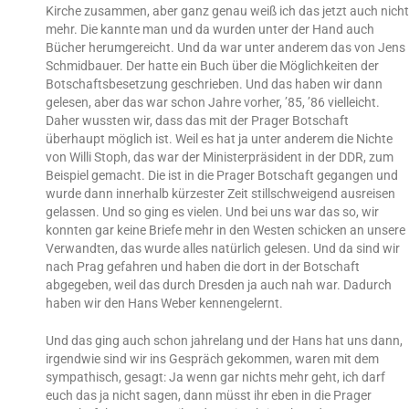
Kirche zusammen, aber ganz genau weiß ich das jetzt auch nicht
mehr. Die kannte man und da wurden unter der Hand auch
Bücher herumgereicht. Und da war unter anderem das von Jens
Schmidbauer. Der hatte ein Buch über die Möglichkeiten der
Botschaftsbesetzung geschrieben. Und das haben wir dann
gelesen, aber das war schon Jahre vorher, ’85, ’86 vielleicht.
Daher wussten wir, dass das mit der Prager Botschaft
überhaupt möglich ist. Weil es hat ja unter anderem die Nichte
von Willi Stoph, das war der Ministerpräsident in der DDR, zum
Beispiel gemacht. Die ist in die Prager Botschaft gegangen und
wurde dann innerhalb kürzester Zeit stillschweigend ausreisen
gelassen. Und so ging es vielen. Und bei uns war das so, wir
konnten gar keine Briefe mehr in den Westen schicken an unsere
Verwandten, das wurde alles natürlich gelesen. Und da sind wir
nach Prag gefahren und haben die dort in der Botschaft
abgegeben, weil das durch Dresden ja auch nah war. Dadurch
haben wir den Hans Weber kennengelernt.
Und das ging auch schon jahrelang und der Hans hat uns dann,
irgendwie sind wir ins Gespräch gekommen, waren mit dem
sympathisch, gesagt: Ja wenn gar nichts mehr geht, ich darf
euch das ja nicht sagen, dann müsst ihr eben in die Prager